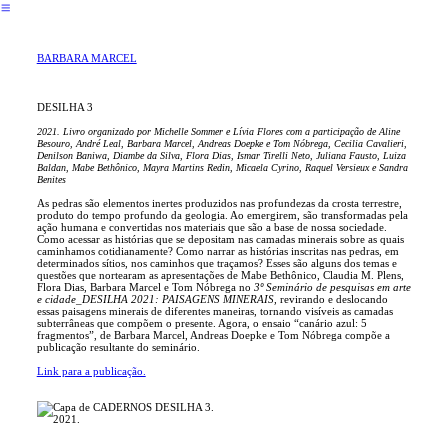
︎
BARBARA MARCEL
DESILHA 3
2021. Livro organizado por Michelle Sommer e Lívia Flores com a participação de Aline
Besouro, André Leal, Barbara Marcel, Andreas Doepke e Tom Nóbrega, Cecilia Cavalieri,
Denilson Baniwa, Diambe da Silva, Flora Dias, Ismar Tirelli Neto, Juliana Fausto, Luiza
Baldan, Mabe Bethônico, Mayra Martins Redin, Micaela Cyrino, Raquel Versieux e Sandra
Benites
As pedras são elementos inertes produzidos nas profundezas da crosta terrestre,
produto do tempo profundo da geologia. Ao emergirem, são transformadas pela
ação humana e convertidas nos materiais que são a base de nossa sociedade.
Como acessar as histórias que se depositam nas camadas minerais sobre as quais
caminhamos cotidianamente? Como narrar as histórias inscritas nas pedras, em
determinados sítios, nos caminhos que traçamos? Esses são alguns dos temas e
questões que nortearam as apresentações de Mabe Bethônico, Claudia M. Plens,
Flora Dias, Barbara Marcel e Tom Nóbrega no
3º Seminário de pesquisas em arte
e cidade_DESILHA 2021: PAISAGENS MINERAIS,
revirando e deslocando
essas paisagens minerais de diferentes maneiras, tornando visíveis as camadas
subterrâneas que compõem o presente. Agora, o ensaio “canário azul: 5
fragmentos”, de Barbara Marcel, Andreas Doepke e Tom Nóbrega compõe a
publicação resultante do seminário.
Link para a publicação.